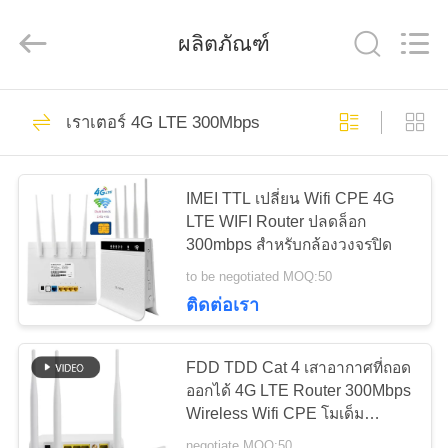
Shenzhen
Tuoshi
Network
ผลิตภัณฑ์
Communications
Co.,
Ltd.
All
Rights
42
บ้าน
Reserved.
เราเตอร์ 4G LTE 300Mbps
เราเตอร์ WiFi LTE
สินค้า
IMEI TTL เปลี่ยน Wifi CPE 4G
LTE WIFI Router ปลดล็อก
300mbps สำหรับกล้องวงจรปิด
เกี่ยว
to be negotiated MOQ:50
กับ
ติดต่อเรา
62
เรา
เราเตอร์ 4G LTE
FDD TDD Cat 4 เสาอากาศที่ถอด
ออกได้ 4G LTE Router 300Mbps
300Mbps
Wireless Wifi CPE โมเด็ม
ทัวร์
Ethernet Wan
negotiate MOQ:50