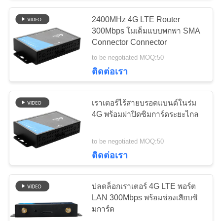
POLICY
2400MHz 4G LTE Router
26
300Mbps โมเด็มแบบพกพา SMA
เราเตอร์ CPE กลาง
Connector Connector
to be negotiated MOQ:50
แจ้ง 4G LTE
ติดต่อเรา
เราเตอร์ไร้สายบรอดแบนด์ในร่ม
4G พร้อมฝาปิดซิมการ์ดระยะไกล
10
to be negotiated MOQ:50
ตัวขยายช่วง USB
ติดต่อเรา
WiFi
ปลดล็อกเราเตอร์ 4G LTE พอร์ต
LAN 300Mbps พร้อมช่องเสียบซิ
มการ์ด