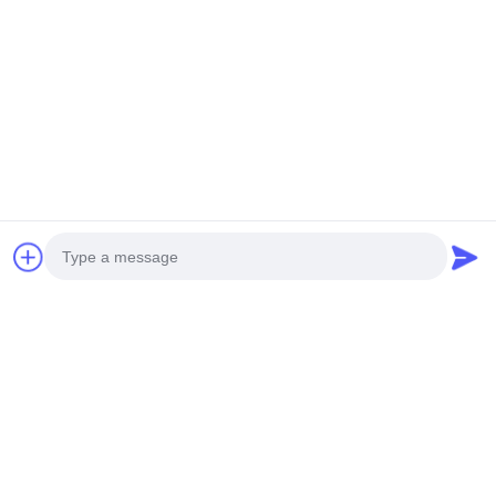
LTE พร้อมพอร์ต LAN RJ45 การก
14
ระจายความร้อน
ปลั๊กขยาย WiFi แบบ
to be negotiated MOQ:50
CONTACT
เสียบผนัง
CAT4 4G LTE Router 300Mbps
Wireless LTE Router พร้อมช่อง
ใส่ซิมการ์ด
59
to be negotiated MOQ:50
ฮอตสปอตมือถือ 4G
CONTACT
แบบพกพา
Wireless Outdoor 4G Router
Wifi Extender CAT4 Dual LTE
Photo
เสาอากาศ
Video Call
to be negotiated MOQ:50
CONTACT
Audio Call
22