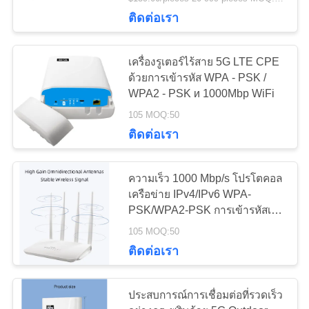
โรงงาน
ติดต่อเรา
38
เครื่องรูเตอร์ไร้สาย 5G LTE CPE
ควบคุม
ด้วยการเข้ารหัส WPA - PSK /
WPA2 - PSK и 1000Mbp WiFi
LTE เราเตอร์ Volte
คุณภาพ
105 MOQ:50
ติดต่อเรา
ติดต่อ
ความเร็ว 1000 Mbp/s โปรโตคอล
เรา
เครือข่าย IPv4/IPv6 WPA-
37
PSK/WPA2-PSK การเข้ารหัสเพื่อ
การถ่ายทอดข้อมูลที่ปลอดภัย
105 MOQ:50
ข่าว
เราเตอร์มือถือสองซิม
ติดต่อเรา
คดี
ประสบการณ์การเชื่อมต่อที่รวดเร็ว