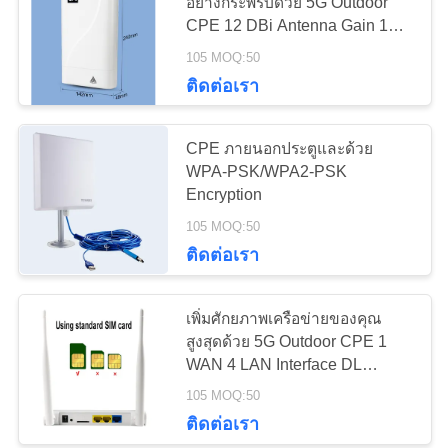
อย่างกระพริบด้วย 5G Outdoor
CPE 12 DBi Antenna Gain 1
ขอ
WAN 4 LAN Interface และ 1x
105 MOQ:50
56
SIM Card Slot
ติดต่อเรา
ใบ
เราเตอร์ไวไฟ 5G
เสนอ
CPE ภายนอกประตูและด้วย
WPA-PSK/WPA2-PSK
ราคา
Encryption
105 MOQ:50
VR
ติดต่อเรา
27
เพิ่มศักยภาพเครือข่ายของคุณ
แผนผัง
5G CPE ในกลางแจ้ง
สูงสุดด้วย 5G Outdoor CPE 1
WAN 4 LAN Interface DL
เว็บไซต์
600Mbps/UL 50Mbps
105 MOQ:50
ติดต่อเรา
PRIVACY