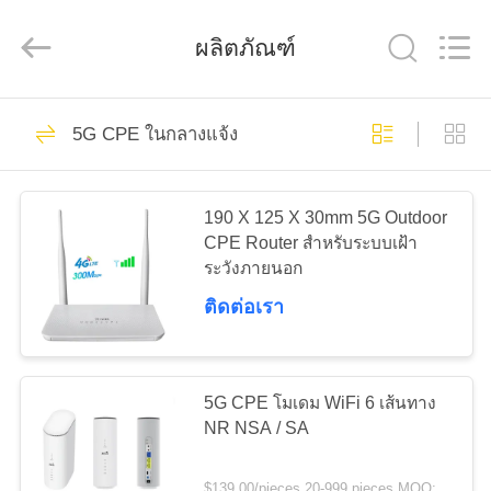
Shenzhen
Tuoshi
Network
ผลิตภัณฑ์
Communications
Co.,
Ltd.
All
Rights
42
บ้าน
Reserved.
5G CPE ในกลางแจ้ง
เราเตอร์ WiFi LTE
สินค้า
190 X 125 X 30mm 5G Outdoor
CPE Router สําหรับระบบเฝ้า
ระวังภายนอก
เกี่ยว
ติดต่อเรา
กับ
62
เรา
เราเตอร์ 4G LTE
5G CPE โมเดม WiFi 6 เส้นทาง
NR NSA / SA
300Mbps
ทัวร์
$139.00/pieces 20-999 pieces MOQ:20 ชิ้น