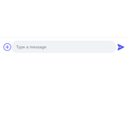
เครือข่าย IPv4/IPv6 WPA-
14
PSK/WPA2-PSK การเข้ารหัสเพื่อ
ปลั๊กขยาย WiFi แบบ
การถ่ายทอดข้อมูลที่ปลอดภัย
105 MOQ:50
CONTACT
เสียบผนัง
ประสบการณ์การเชื่อมต่อที่รวดเร็ว
อย่างกระพริบด้วย 5G Outdoor
CPE 12 DBi Antenna Gain 1
WAN 4 LAN Interface และ 1x
59
105 MOQ:50
SIM Card Slot
ฮอตสปอตมือถือ 4G
CONTACT
Photo
แบบพกพา
Video Call
CPE ภายนอกประตูและด้วย
WPA-PSK/WPA2-PSK
Audio Call
Encryption
105 MOQ:50
CONTACT
22