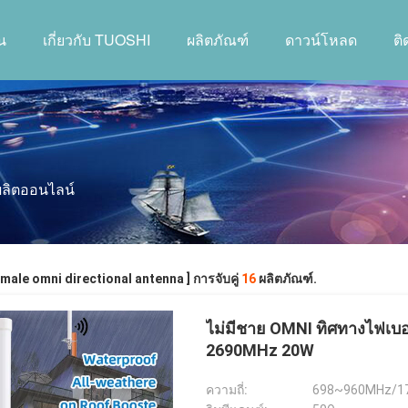
น
เกี่ยวกับ TUOSHI
ผลิตภัณฑ์
ดาวน์โหลด
ต
้ผลิตออนไลน์
 male omni directional antenna ] การจับคู่
16
ผลิตภัณฑ์.
ไม่มีชาย OMNI ทิศทางไฟเบ
2690MHz 20W
ความถี่:
698~960MHz/1