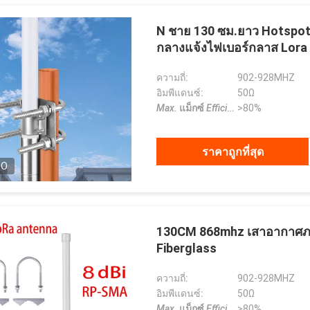
N ชาย 130 ซม.ยาว Hotspot
กลางแจ้งไฟเบอร์กลาส Lora
ความถี่:
902-928MHZ
อิมพีแดนซ์:
50Ω
Max.
แม็กซ์
Efficiency
>80%
ประสิทธิภาพ
:
ราคาถูกที่สุด
EO
คัทบาตาร์
Gabriel Haddad
130CM 868mhz เสาอากาศภา
дежная компания,
เราทำงานร่วมกันมา 5 ปีแล้ว พวก
Fiberglass
впервые установила
เขาเป็นซัพพลายเออร์ที่ดีและเป็น
чество и имеет
เพื่อนที่ดี เป็นเกียรติที่ได้ร่วมงานกับ
ความถี่:
902-928MHZ
чное сотрудни.
พวกเขา
อิมพีแดนซ์:
50Ω
Max.
แม็กซ์
Efficiency
>80%
ประสิทธิภาพ
: