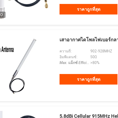
ราคาถูกที่สุด
EO
เสาอากาศไดโพลไฟเบอร์กลา
ความถี่:
902-928MHZ
อิมพีแดนซ์:
50Ω
Max.
แม็กซ์
Efficiency
>80%
ประสิทธิภาพ
:
ราคาถูกที่สุด
5.8dBi Cellular 915MHz H