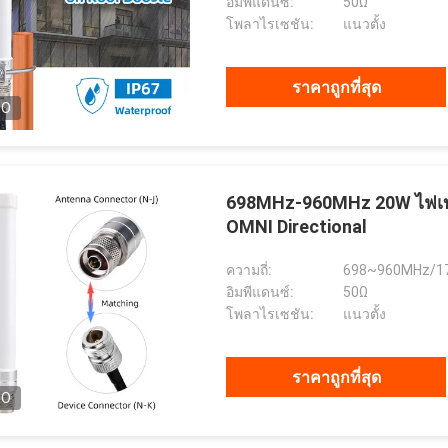
อิมพีแดนซ์:
50Ω
โพลาไรเซชัน:
แนวตั้ง
ราคาถูกที่สุด
EO
698MHz-960MHz 20W ไฟเบ
OMNI Directional
ความถี่:
698~960MHz/1
อิมพีแดนซ์:
50Ω
โพลาไรเซชัน:
แนวตั้ง
ราคาถูกที่สุด
EO