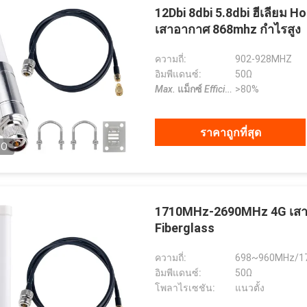
12Dbi 8dbi 5.8dbi ฮีเลียม 
เสาอากาศ 868mhz กำไรสูง
ความถี่:
902-928MHZ
อิมพีแดนซ์:
50Ω
Max.
แม็กซ์
Efficiency
>80%
ประสิทธิภาพ
:
ราคาถูกที่สุด
EO
1710MHz-2690MHz 4G เสา
Fiberglass
ความถี่:
698~960MHz/1
อิมพีแดนซ์:
50Ω
โพลาไรเซชัน:
แนวตั้ง