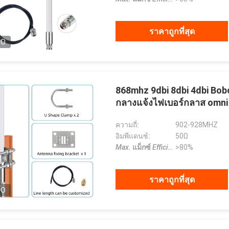
ราคาถูกที่สุด
EO
868mhz 9dbi 8dbi 4dbi Bob
กลางแจ้งไฟเบอร์กลาส omni
ความถี่:
902-928MHZ
อิมพีแดนซ์:
50Ω
Max.
แม็กซ์
Efficiency
>80%
ประสิทธิภาพ
:
ราคาถูกที่สุด
EO