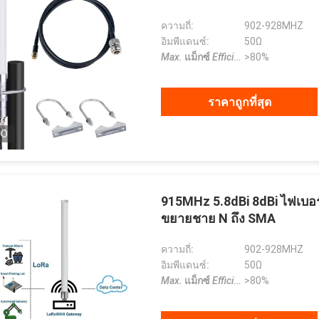
ความถี่:
902-928MHZ
อิมพีแดนซ์:
50Ω
Max.
แม็กซ์
Efficiency
>80%
ประสิทธิภาพ
:
ราคาถูกที่สุด
EO
915MHz 5.8dBi 8dBi ไฟเบอ
ขยายชาย N ถึง SMA
ความถี่:
902-928MHZ
อิมพีแดนซ์:
50Ω
Max.
แม็กซ์
Efficiency
>80%
ประสิทธิภาพ
: