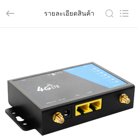
Shenzhen
Tuoshi
Network
รายละเอียดสินค้า
Communications
Co.,
Ltd.
All
Rights
บ้าน
Reserved.
สินค้า
เกี่ยว
กับ
เรา
ทัวร์