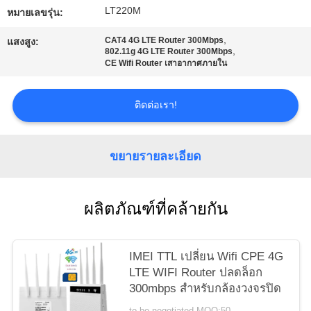
LT220M
หมายเลขรุ่น:
ขอ
,
CAT4 4G LTE Router 300Mbps
แสงสูง:
,
802.11g 4G LTE Router 300Mbps
ใบ
CE Wifi Router เสาอากาศภายใน
เสนอ
ติดต่อเรา!
ราคา
ขยายรายละเอียด
VR
ผลิตภัณฑ์ที่คล้ายกัน
แผนผัง
IMEI TTL เปลี่ยน Wifi CPE 4G
เว็บไซต์
LTE WIFI Router ปลดล็อก
300mbps สำหรับกล้องวงจรปิด
PRIVACY
to be negotiated MOQ:50