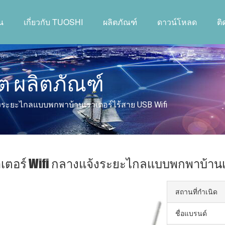
น
เกี่ยวกับ TUOSHI
ผลิตภัณฑ์
ดาวน์โหลด
ต
ิต ผลิตภัณฑ์
จ้งระยะไกลแบบพกพาบ้านเราเตอร์ไร้สาย USB Wifi
าเตอร์ Wifi กลางแจ้งระยะไกลแบบพกพาบ้านเร
สถานที่กำเนิด
ชื่อแบรนด์