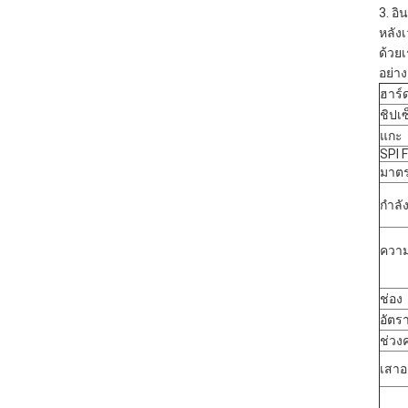
3. อ
หลังเ
ด้วย
อย่า
ฮาร์
ชิปเซ
แกะ
SPI 
มาตร
กำลัง
ความ
ช่อง
อัตร
ช่วงค
เสา