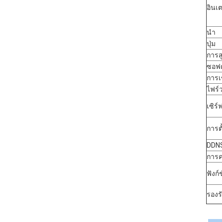
อินเ
นำ
ปุ่ม
การส
ซอฟต
การเ
ไฟร์
เซิร
การต
DDN
การค
ฟังก์ช
รองร