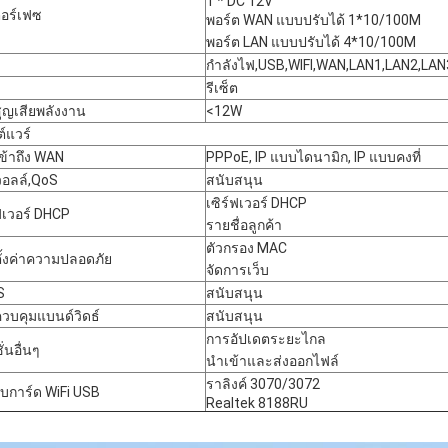
1 * DC 12V
ตอร์เฟซ
พอร์ต WAN แบบปรับได้ 1*10/100M
พอร์ต LAN แบบปรับได้ 4*10/100M
กำลังไฟ,USB,WIFI,WAN,LAN1,LAN2,LAN
รีเซ็ต
ูญเสียพลังงาน
<12W
์แวร์
ข้าถึง WAN
PPPoE, IP แบบไดนามิก, IP แบบคงที่
วอลล์,QoS
สนับสนุน
เซิร์ฟเวอร์ DHCP
์ฟเวอร์ DHCP
รายชื่อลูกค้า
ตัวกรอง MAC
ั้งค่าความปลอดภัย
จัดการเว็บ
S
สนับสนุน
วบคุมแบนด์วิดธ์
สนับสนุน
การอัปเดตระยะไกล
ั่นอื่นๆ
นำเข้าและส่งออกไฟล์
ราลิงค์ 3070/3072
ับการ์ด WiFi USB
Realtek 8188RU