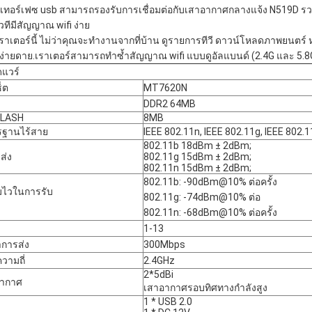
ินเทอร์เฟซ usb สามารถรองรับการเชื่อมต่อกับเสาอากาศกลางแจ้ง N519D รวมก
วทีมีสัญญาณ wifi ง่าย
เราเตอร์นี้ ไม่ว่าคุณจะทำงานจากที่บ้าน ดูรายการทีวี ดาวน์โหลดภาพยนตร
งง่ายดาย.เราเตอร์สามารถทำซ้ำสัญญาณ wifi แบบดูอัลแบนด์ (2.4G และ 5.
ดแวร์
็ต
MT7620N
DDR2 64MB
FLASH
8MB
ฐานไร้สาย
IEEE 802.11n, IEEE 802.11g, IEEE 802.
802.11b 18dBm ± 2dBm;
ส่ง
802.11g 15dBm ± 2dBm;
802.11n 15dBm ± 2dBm;
802.11b: -90dBm@10% ต่อครั้ง
ไวในการรับ
802.11g: -74dBm@10% ต่อ
802.11n: -68dBm@10% ต่อครั้ง
1-13
าการส่ง
300Mbps
วามถี่
2.4GHz
2*5dBi
อากาศ
เสาอากาศรอบทิศทางกำลังสูง
1 * USB 2.0