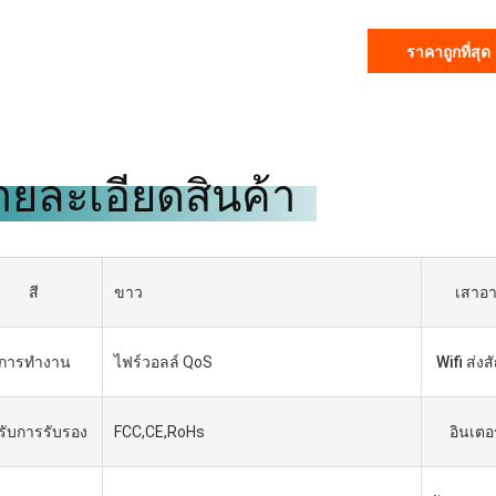
ราคาถูกที่สุด
ายละเอียดสินค้า
สี
ขาว
เสาอ
Gabriel Haddad
การทำงาน
ไฟร์วอลล์ QoS
Wifi ส่
เราทำงานร่วมกันมา 5 ปีแล้ว พวก
เขาเป็นซัพพลายเออร์ที่ดีและเป็น
้รับการรับรอง
FCC,CE,RoHs
อินเตอ
เพื่อนที่ดี เป็นเกียรติที่ได้ร่วมงานกับ
พวกเขา