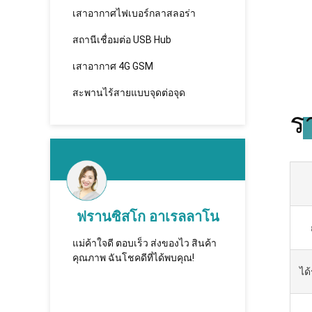
เสาอากาศไฟเบอร์กลาสลอร่า
สถานีเชื่อมต่อ USB Hub
เสาอากาศ 4G GSM
สะพานไร้สายแบบจุดต่อจุด
ร
านซิสโก อาเรลลาโน
คัทบาตาร์
าใจดี ตอบเร็ว ส่งของไว สินค้า
ทูชิ - надежная компания,
พ ฉันโชคดีที่ได้พบคุณ!
которая впервые установила
ได
сотрудничество и имеет
долгосрочное сотрудни.