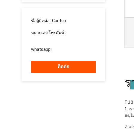
ชื่อผู้ติดต่อ :
Carlton
หมายเลขโทรศัพท์ :
008613760340811
whatsapp :
+8613760340811
ติดต่อ
ร
TUOS
1. เร
ส่ง,ไ
2. เ