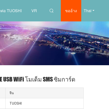
ิดต่อ TUOSHI
VR
ขออ้าง
Thai
ด
TE USB WiFi โมเด็ม SMS ซิมการ์ด
จีน
TUOSHI