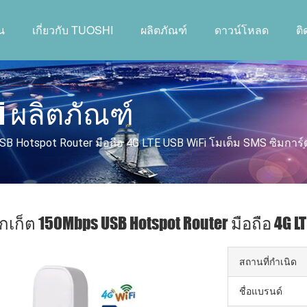
น
เกี่ยวกับ TUOSHI
ผลิตภัณฑ์
ดาวน์โหลด
ต
i ผลิตภัณฑ์
SB Hotspot Router มือถือ 4G LTE USB WiFi โมเด็ม SMS ซิมการ์
กเก็ต 150Mbps USB Hotspot Router มือถือ 4G L
สถานที่กำเนิด
ชื่อแบรนด์