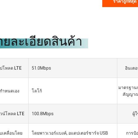
ราคาถูกที่สุด
ายละเอียดสินค้า
ัปโหลด LTE
51.0Mbps
อินเตอ
มาตรฐานก
กำหนดเอง
โลโก้
สัญญาณ
Gabriel Haddad
เราทำงานร่วมกันมา 5 ปีแล้ว พวก
วน์โหลด LTE
100.8Mbps
ผู้ใ
เขาเป็นซัพพลายเออร์ที่ดีและเป็น
เพื่อนที่ดี เป็นเกียรติที่ได้ร่วมงานกับ
พวกเขา
ับเคลื่อนโดย
โดยพาวเวอร์แบงค์, อแดปเตอร์ชาร์จ USB
การป้