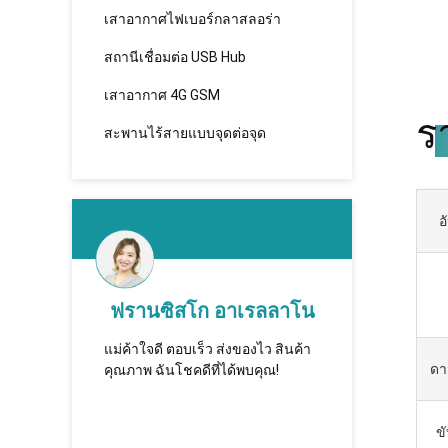
เสาอากาศไฟเบอร์กลาสลอร่า
สถานีเชื่อมต่อ USB Hub
เสาอากาศ 4G GSM
ร
สะพานไร้สายแบบจุดต่อจุด
อ
ก อาเรลลาโน
คัทบาตาร์
ร็ว ส่งของไว สินค้า
ทูชิ - надежная компания,
ดา
ที่ได้พบคุณ!
которая впервые установила
сотрудничество и имеет
долгосрочное сотрудни.
ข