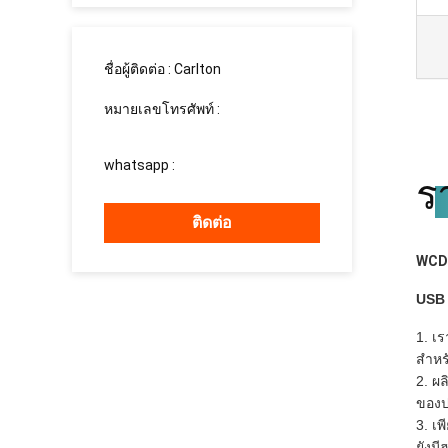
ชื่อผู้ติดต่อ :
Carlton
หมายเลขโทรศัพท์ :
008613760340811
whatsapp :
+8613760340811
ร
ติดต่อ
WCDM
USB 
1. เร
สำหร
2. ผล
ของป
3. เพ
ยังมี