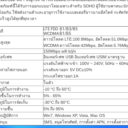
ลิตภัณฑ์นี้ได้รับการออกแบบมาโดยเฉพาะสำหรับ SOHO ผู้ใช้ยานพาหนะนักเดิน
้อมกัน ใช้พลังงานต่ำและอายุการใช้งานแบตเตอรี่ยาวนานมีสไตล์ กะทัดรั
ร็วสูงได้ทุกที่ทุกเวลา
LTE FDD: B1/B3/B5
ี่
WCDMA
:B1/B5
ดาวน์โหลด LTE:100.8Mbps, อัพโหลด:51.0Mbps
สูงสุด
WCDMA ดาวน์โหลด:42Mbps, อัพโหลด:5.76Mb
150Mbps wifi b/j/n
ตอร์เฟซ
อินเทอร์เฟซ USB อินเทอร์เฟซ USIM มาตรฐาน
แรงดันไฟฟ้าขาเข้า: 100V ~ 240V, 50Hz ~ 60H
งจ่ายไฟภายนอก
แรงดันขาออก: 5V DC±10%
กระแสไฟขาออก:1A
อากาศ
ในตัว
ภูมิในการทำงาน
-10 °C ถึง 60°C
ชื้นในการทำงาน
5% - 65%
ภูมิในการจัดเก็บ
-30°C ถึง 80°C
ความชื้น
5% ถึง 95%
ปฏิบัติการ
Win7, Windows XP, Vista, Mac OS
สนุน
SMS, สมุดโทรศัพท์, การตั้งค่า APN, การตั้งค่