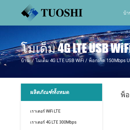
บ้า
โมเด็ม 4G LTE USB WiF
บ้าน
/
โมเด็ม 4G LTE USB WiFi
/
พ็อกเก็ต 150Mbps U
ผลิตภัณฑ์ทั้งหมด
พ็อ
เราเตอร์ WiFi LTE
เราเตอร์ 4G LTE 300Mbps