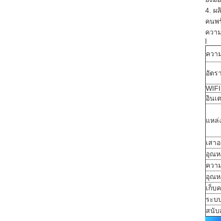
4. ผ
คนพร
ความเ
l
ความถ
อัตรา
WIFI
อินเ
แหล่
เสา
อุณห
ความ
อุณห
เก็บ
ระบบ
สนับ