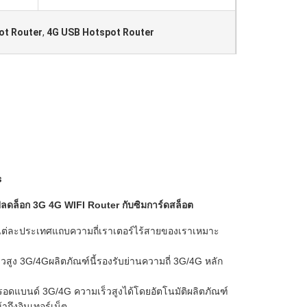
ot Router
,
4G USB Hotspot Router
s
ล็อก 3G 4G WIFI Router กับซิมการ์ดสล็อต
กันในแต่ละประเทศแถบความถี่เราเตอร์ไร้สายของเราเหมาะ
ร็วสูง 3G/4Gผลิตภัณฑ์นี้รองรับย่านความถี่ 3G/4G หลัก
ึงบรอดแบนด์ 3G/4G ความเร็วสูงได้โดยอัตโนมัติผลิตภัณฑ์
้าถึงอินเทอร์เน็ต