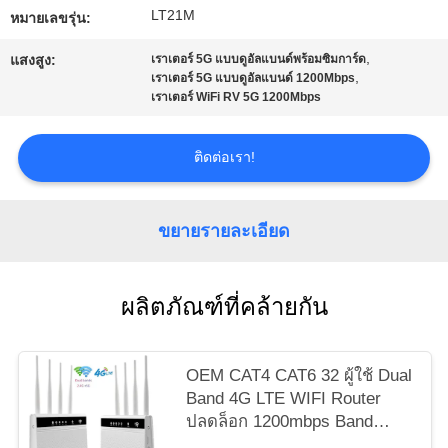
LT21M
หมายเลขรุ่น:
ขอ
,
แสงสูง:
เราเตอร์ 5G แบบดูอัลแบนด์พร้อมซิมการ์ด
,
เราเตอร์ 5G แบบดูอัลแบนด์ 1200Mbps
ใบ
เราเตอร์ WiFi RV 5G 1200Mbps
เสนอ
ติดต่อเรา!
ราคา
ขยายรายละเอียด
VR
ผลิตภัณฑ์ที่คล้ายกัน
แผนผัง
เว็บไซต์
OEM CAT4 CAT6 32 ผู้ใช้ Dual
Band 4G LTE WIFI Router
ปลดล็อก 1200mbps Band
PRIVACY
Lock CPE