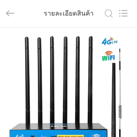
Shenzhen
Tuoshi
Network
รายละเอียดสินค้า
Communications
Co.,
Ltd.
All
Rights
บ้าน
Reserved.
สินค้า
เกี่ยว
กับ
เรา
ทัวร์