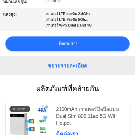
LT260D
หมายเลขรุ่น:
,
ขอ
แสงสูง:
เราเตอร์ LTE สองซิม 2.4GHz
,
เราเตอร์ LTE สองซิม 5Ghz
เราเตอร์ WPS Dual Band 4G
ใบ
เสนอ
ติดต่อเรา!
ราคา
ขยายรายละเอียด
VR
ผลิตภัณฑ์ที่คล้ายกัน
แผนผัง
2100mAh เราเตอร์มือถือแบบ
เว็บไซต์
Dual Sim 802.11ac 5G Wifi
Hotpot
PRIVACY
ติดต่อเรา