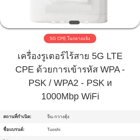
โรงงาน
ควบคุม
คุณภาพ
5G CPE ในกลางแจ้ง
เครื่องรูเตอร์ไร้สาย 5G LTE
ติดต่อ
CPE ด้วยการเข้ารหัส WPA -
เรา
PSK / WPA2 - PSK и
1000Mbp WiFi
ข่าว
สถานที่กำเนิด:
จีน-กวางตุ้ง
คดี
ชื่อแบรนด์:
Tuoshi