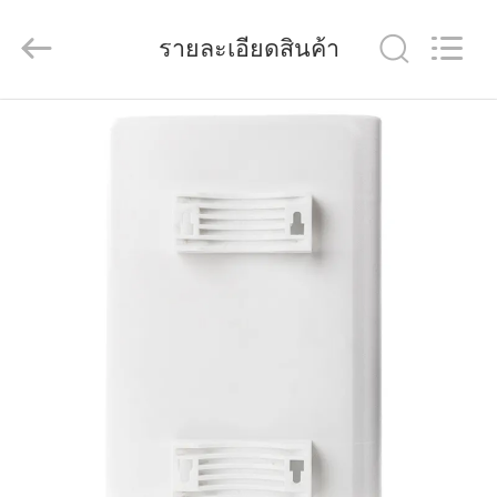
Shenzhen
Tuoshi
รายละเอียดสินค้า
Network
Communications
Co.,
Ltd.
บ้าน
All
Rights
Reserved.
สินค้า
เกี่ยว
กับ
เรา
ทัวร์