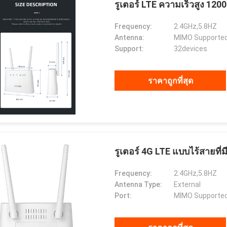
รูเตอร์ LTE ความเร็วสูง 120
Frequency:
2.4GHz,5.8HZ
Antenna:
MIMO Supported
Support:
32devices
ราคาถูกที่สุด
รูเตอร์ 4G LTE แบบไร้สายที
คัทบาตาร์
Gabriel Haddad
Frequency:
2.4GHz,5.8HZ
дежная компания,
เราทำงานร่วมกันมา 5 ปีแล้ว พวก
Antenna Type:
External
впервые установила
เขาเป็นซัพพลายเออร์ที่ดีและเป็น
Port:
MIMO Supported
чество и имеет
เพื่อนที่ดี เป็นเกียรติที่ได้ร่วมงานกับ
чное сотрудни.
พวกเขา