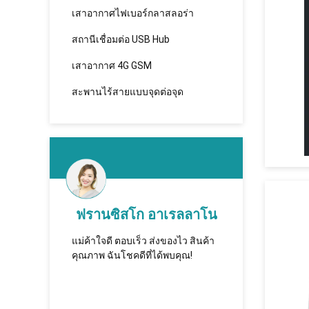
เสาอากาศไฟเบอร์กลาสลอร่า
สถานีเชื่อมต่อ USB Hub
เสาอากาศ 4G GSM
สะพานไร้สายแบบจุดต่อจุด
d
ฟรานซิสโก อาเรลลาโน
 พวก
แม่ค้าใจดี ตอบเร็ว ส่งของไว สินค้า
ทูชิ - на
เป็น
คุณภาพ ฉันโชคดีที่ได้พบคุณ!
которая 
งานกับ
сотрудни
долгосро