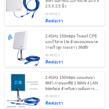
WiFi นอก 802.11n ขนาด 20.5 X
2.5 X 2.5 นิ้ว
ขอ
46 MOQ:2
56
ติดต่อเรา
ใบ
เราเตอร์ไวไฟ 5G
เสนอ
2.4GHz 150mbps โรเตอร์ CPE
แบบไร้สาย Lte ด้วยแอนเทนนาค
ราคา
วามเร็วสูง ระยะยาว 36dBi
46 MOQ:2
VR
ติดต่อเรา
27
2.4GHz 150mbps แอนเทนนา
แผนผัง
5G CPE ในกลางแจ้ง
WiFi ภายนอกที่มี 1 WAN 4 LAN
Interface สําหรับความต้องการ
เว็บไซต์
มาตรฐานสูง
45 MOQ:2
ติดต่อเรา
PRIVACY