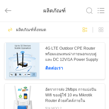
Shenzhen
Tuoshi
Network
ผลิตภัณฑ์
Communications
Co.,
Ltd.
All
Rights
42
บ้าน
Reserved.
ผลิตภัณฑ์ทั้งหมด
เราเตอร์ WiFi LTE
สินค้า
4G LTE Outdoor CPE Router
พร้อมแอนเทนน่าภายนอกแบบคู่
และ DC 12V/1A Power Supply
เกี่ยว
ติดต่อเรา
กับ
62
เรา
เราเตอร์ 4G LTE
อัตราการส่ง 2Mbps การแบ่งปัน
Wifi ของผู้ใช้ 10 คน Mikrotik
300Mbps
Router ด้วยสไตล์ภายใน
ทัวร์
$24 MOQ:2