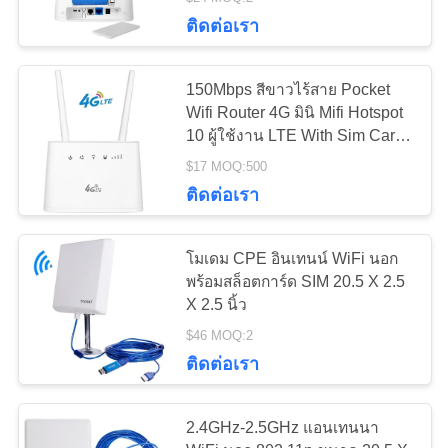
โรงงาน
ติดต่อเรา
38
150Mbps สีขาวไร้สาย Pocket
ควบคุม
Wifi Router 4G มินิ Mifi Hotspot
10 ผู้ใช้งาน LTE With Sim Card
LTE เราเตอร์ Volte
คุณภาพ
Slot
$17 MOQ:500
ติดต่อเรา
ติดต่อ
โมเดม CPE อินเทนน์ WiFi นอก
เรา
พร้อมสล็อตการ์ด SIM 20.5 X 2.5
32
X 2.5 นิ้ว
$46 MOQ:2
ข่าว
เราเตอร์มือถือสองซิม
ติดต่อเรา
คดี
2.4GHz-2.5GHz แอนเทนนา