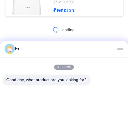
17 MOQ:500
14
ติดต่อเรา
เราเตอร์ WiFi 6 กิกะ
loading...
บิต
Eric
ติดต่อเรา!
7:39 PM
61
หมวดหมู่ยอดนิยม
ทั้งหมด
4G LTE เราเตอร์
Good day, what product are you looking for?
เราเตอร์ WiFi LTE
เราเตอร์ 4G LTE 300Mbps
อุตสาหกรรม
LTE เราเตอร์ Volte
เราเตอร์มือถือสองซิม
เราเตอร์ไวไฟ 5G
5G CPE ในกลางแจ้ง