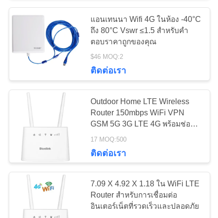
POLICY
แอนเทนนา Wifi 4G ในห้อง -40°C
26
ถึง 80°C Vswr ≤1.5 สําหรับคํา
เราเตอร์ CPE กลาง
ตอบราคาถูกของคุณ
$46 MOQ:2
แจ้ง 4G LTE
ติดต่อเรา
Outdoor Home LTE Wireless
Router 150mbps WiFi VPN
GSM 5G 3G LTE 4G พร้อมช่องซิ
10
มการ์ด
17 MOQ:500
ตัวขยายช่วง USB
ติดต่อเรา
WiFi
7.09 X 4.92 X 1.18 ใน WiFi LTE
Router สําหรับการเชื่อมต่อ
อินเตอร์เน็ตที่รวดเร็วและปลอดภัย